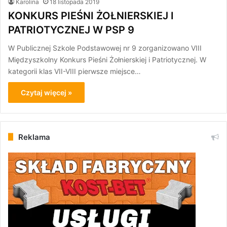
Karolina
18 listopada 2019
KONKURS PIEŚNI ŻOŁNIERSKIEJ I
PATRIOTYCZNEJ W PSP 9
W Publicznej Szkole Podstawowej nr 9 zorganizowano VIII
Międzyszkolny Konkurs Pieśni Żołnierskiej i Patriotycznej. W
kategorii klas VII-VIII pierwsze miejsce…
Czytaj więcej »
Reklama