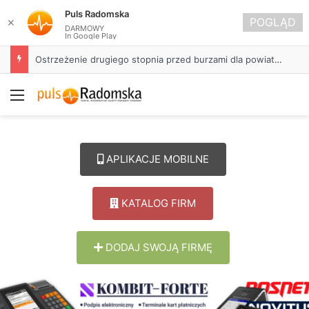
Puls Radomska
POGLĄD
✕
DARMOWY
In Google Play
Ostrzeżenie drugiego stopnia przed burzami dla powiatu radomszczańskiego
Menu
APLIKACJE MOBILNE
KATALOG FIRM
DODAJ SWOJĄ FIRMĘ