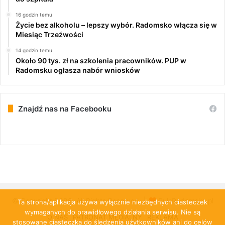
16 godzin temu
Życie bez alkoholu – lepszy wybór. Radomsko włącza się w
Miesiąc Trzeźwości
14 godzin temu
Około 90 tys. zł na szkolenia pracowników. PUP w
Radomsku ogłasza nabór wniosków
Znajdź nas na Facebooku
© Copyright 2026, All Rights Reserved |
PulsRadomska.pl
Ta strona/aplikacja używa wyłącznie niezbędnych ciasteczek
wymaganych do prawidłowego działania serwisu. Nie są
O NAS
PATRONAT MEDIALNY
REKLAMA
stosowane ciasteczka do śledzenia użytkowników ani do celów