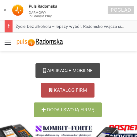
Puls Radomska
POGLĄD
✕
DARMOWY
In Google Play
Życie bez alkoholu – lepszy wybór. Radomsko włącza się w Miesiąc Trzeźwości
Menu
APLIKACJE MOBILNE
KATALOG FIRM
DODAJ SWOJĄ FIRMĘ