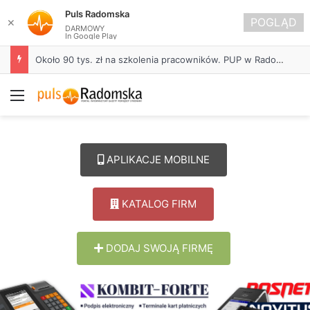
Puls Radomska
POGLĄD
✕
DARMOWY
In Google Play
Około 90 tys. zł na szkolenia pracowników. PUP w Radomsku ogłasza nabór wniosków
Menu
APLIKACJE MOBILNE
KATALOG FIRM
DODAJ SWOJĄ FIRMĘ