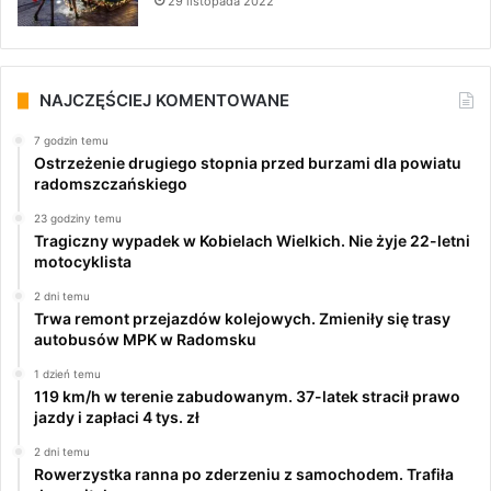
29 listopada 2022
NAJCZĘŚCIEJ KOMENTOWANE
7 godzin temu
Ostrzeżenie drugiego stopnia przed burzami dla powiatu
radomszczańskiego
23 godziny temu
Tragiczny wypadek w Kobielach Wielkich. Nie żyje 22-letni
motocyklista
2 dni temu
Trwa remont przejazdów kolejowych. Zmieniły się trasy
autobusów MPK w Radomsku
1 dzień temu
119 km/h w terenie zabudowanym. 37-latek stracił prawo
jazdy i zapłaci 4 tys. zł
2 dni temu
Rowerzystka ranna po zderzeniu z samochodem. Trafiła