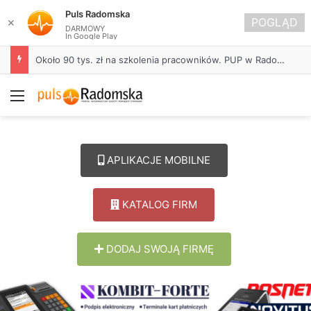
Puls Radomska
POGLĄD
✕
DARMOWY
In Google Play
Około 90 tys. zł na szkolenia pracowników. PUP w Radomsku ogłasza nabór wniosków
Menu
APLIKACJE MOBILNE
KATALOG FIRM
DODAJ SWOJĄ FIRMĘ