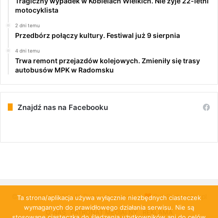
Tragiczny wypadek w Kobielach Wielkich. Nie żyje 22-letni
motocyklista
2 dni temu
Przedbórz połączy kultury. Festiwal już 9 sierpnia
4 dni temu
Trwa remont przejazdów kolejowych. Zmieniły się trasy
autobusów MPK w Radomsku
Znajdź nas na Facebooku
© Copyright 2026, All Rights Reserved |
PulsRadomska.pl
Ta strona/aplikacja używa wyłącznie niezbędnych ciasteczek
wymaganych do prawidłowego działania serwisu. Nie są
O NAS
PATRONAT MEDIALNY
REKLAMA
stosowane ciasteczka do śledzenia użytkowników ani do celów