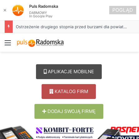
Puls Radomska
POGLĄD
✕
DARMOWY
In Google Play
Ostrzeżenie drugiego stopnia przed burzami dla powiatu radomszczańskiego
Menu
APLIKACJE MOBILNE
KATALOG FIRM
DODAJ SWOJĄ FIRMĘ