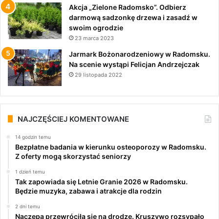
Akcja „Zielone Radomsko”. Odbierz
darmową sadzonkę drzewa i zasadź w
swoim ogrodzie
23 marca 2023
Jarmark Bożonarodzeniowy w Radomsku.
Na scenie wystąpi Felicjan Andrzejczak
29 listopada 2022
NAJCZĘŚCIEJ KOMENTOWANE
14 godzin temu
Bezpłatne badania w kierunku osteoporozy w Radomsku.
Z oferty mogą skorzystać seniorzy
1 dzień temu
Tak zapowiada się Letnie Granie 2026 w Radomsku.
Będzie muzyka, zabawa i atrakcje dla rodzin
2 dni temu
Naczepa przewróciła się na drodze. Kruszywo rozsypało