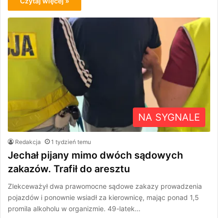
Czytaj więcej »
NA SYGNALE
Redakcja
1 tydzień temu
Jechał pijany mimo dwóch sądowych
zakazów. Trafił do aresztu
Zlekceważył dwa prawomocne sądowe zakazy prowadzenia
pojazdów i ponownie wsiadł za kierownicę, mając ponad 1,5
promila alkoholu w organizmie. 49-latek…