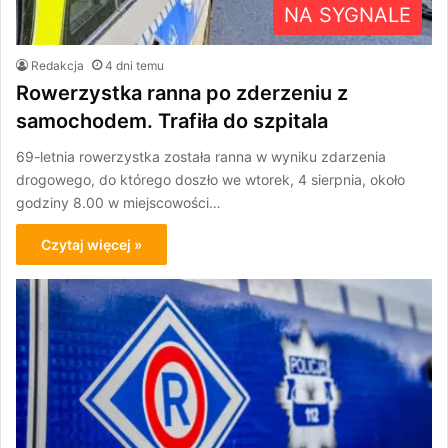
NA SYGNALE
Redakcja
4 dni temu
Rowerzystka ranna po zderzeniu z
samochodem. Trafiła do szpitala
69-letnia rowerzystka została ranna w wyniku zdarzenia
drogowego, do którego doszło we wtorek, 4 sierpnia, około
godziny 8.00 w miejscowości…
Czytaj więcej »