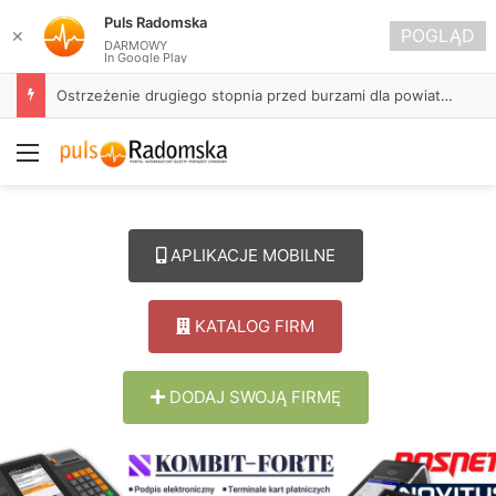
Puls Radomska
POGLĄD
✕
DARMOWY
In Google Play
Około 90 tys. zł na szkolenia pracowników. PUP w Radomsku ogłasza nabór wniosków
Menu
APLIKACJE MOBILNE
KATALOG FIRM
DODAJ SWOJĄ FIRMĘ