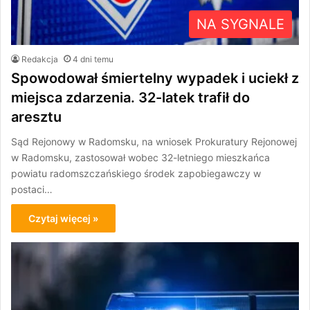
NA SYGNALE
Redakcja
4 dni temu
Spowodował śmiertelny wypadek i uciekł z
miejsca zdarzenia. 32-latek trafił do
aresztu
Sąd Rejonowy w Radomsku, na wniosek Prokuratury Rejonowej
w Radomsku, zastosował wobec 32-letniego mieszkańca
powiatu radomszczańskiego środek zapobiegawczy w
postaci…
Czytaj więcej »