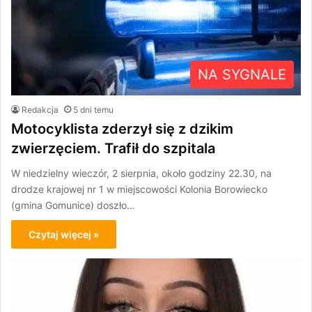
NA SYGNALE
Redakcja
5 dni temu
Motocyklista zderzył się z dzikim
zwierzęciem. Trafił do szpitala
W niedzielny wieczór, 2 sierpnia, około godziny 22.30, na
drodze krajowej nr 1 w miejscowości Kolonia Borowiecko
(gmina Gomunice) doszło…
Czytaj więcej »