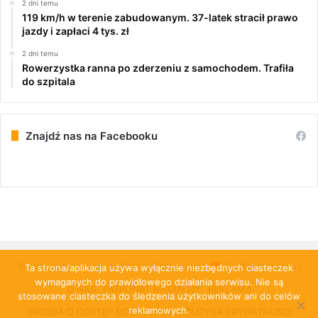
2 dni temu
119 km/h w terenie zabudowanym. 37-latek stracił prawo
jazdy i zapłaci 4 tys. zł
2 dni temu
Rowerzystka ranna po zderzeniu z samochodem. Trafiła
do szpitala
Znajdź nas na Facebooku
© Copyright 2026, All Rights Reserved |
PulsRadomska.pl
Ta strona/aplikacja używa wyłącznie niezbędnych ciasteczek
wymaganych do prawidłowego działania serwisu. Nie są
O NAS
PATRONAT MEDIALNY
REKLAMA
stosowane ciasteczka do śledzenia użytkowników ani do celów
reklamowych.
PROŚBA O DOSTĘP DO DANYCH
POLITYKA PRYWATNOŚCI