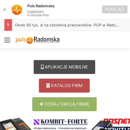
Puls Radomska
POGLĄD
✕
DARMOWY
In Google Play
Około 90 tys. zł na szkolenia pracowników. PUP w Radomsku ogłasza nabór wniosków
Menu
APLIKACJE MOBILNE
KATALOG FIRM
DODAJ SWOJĄ FIRMĘ