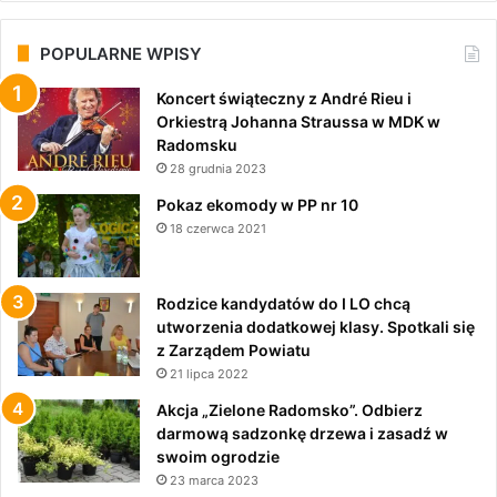
POPULARNE WPISY
Koncert świąteczny z André Rieu i
Orkiestrą Johanna Straussa w MDK w
Radomsku
28 grudnia 2023
Pokaz ekomody w PP nr 10
18 czerwca 2021
Rodzice kandydatów do I LO chcą
utworzenia dodatkowej klasy. Spotkali się
z Zarządem Powiatu
21 lipca 2022
Akcja „Zielone Radomsko”. Odbierz
darmową sadzonkę drzewa i zasadź w
swoim ogrodzie
23 marca 2023