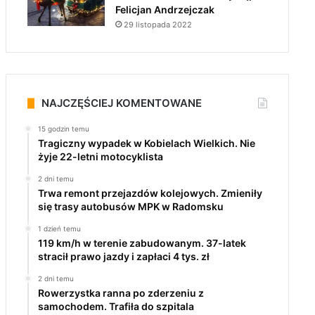
Felicjan Andrzejczak
29 listopada 2022
NAJCZĘŚCIEJ KOMENTOWANE
15 godzin temu
Tragiczny wypadek w Kobielach Wielkich. Nie
żyje 22-letni motocyklista
2 dni temu
Trwa remont przejazdów kolejowych. Zmieniły
się trasy autobusów MPK w Radomsku
1 dzień temu
119 km/h w terenie zabudowanym. 37-latek
stracił prawo jazdy i zapłaci 4 tys. zł
2 dni temu
Rowerzystka ranna po zderzeniu z
samochodem. Trafiła do szpitala