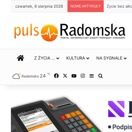
czwartek, 6 sierpnia 2026
NOWE ARTYKUŁY
Życie bez alk
STRONA GŁÓWNA
Z ŻYCIA …
KULTURA
NA SYGNALE
℃
24
Facebook
X
YouTube
Instagram
Sidebar
Szukaj
Radomsko