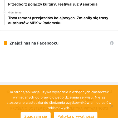
Przedbórz połączy kultury. Festiwal już 9 sierpnia
4 dni temu
Trwa remont przejazdów kolejowych. Zmieniły się trasy
autobusów MPK w Radomsku
Znajdź nas na Facebooku
© Copyright 2026, All Rights Reserved |
PulsRadomska.pl
Ta strona/aplikacja używa wyłącznie niezbędnych ciasteczek
wymaganych do prawidłowego działania serwisu. Nie są
O NAS
PATRONAT MEDIALNY
REKLAMA
stosowane ciasteczka do śledzenia użytkowników ani do celów
reklamowych.
PROŚBA O DOSTĘP DO DANYCH
POLITYKA PRYWATNOŚCI
Zgadzam się
Polityka prywatności
KONTAKT
CLOUD-KOMBIT