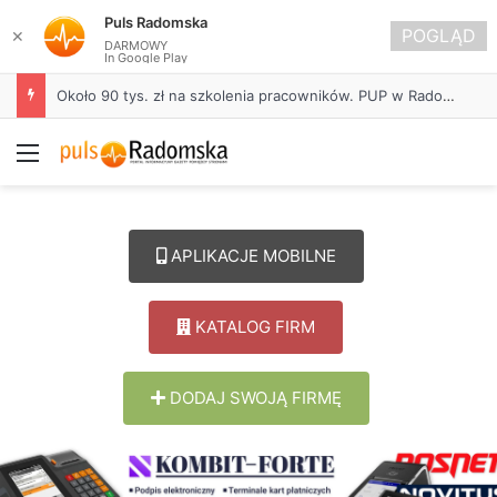
Puls Radomska
POGLĄD
✕
DARMOWY
In Google Play
Około 90 tys. zł na szkolenia pracowników. PUP w Radomsku ogłasza nabór wniosków
Menu
APLIKACJE MOBILNE
KATALOG FIRM
DODAJ SWOJĄ FIRMĘ