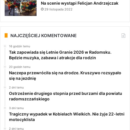
Na scenie wystąpi Felicjan Andrzejczak
29 listopada 2022
NAJCZĘŚCIEJ KOMENTOWANE
16 godzin temu
Tak zapowiada się Letnie Granie 2026 w Radomsku.
Będzie muzyka, zabawa i atrakcje dla rodzin
20 godzin temu
Naczepa przewróciła się na drodze. Kruszywo rozsypało
się na jezdnię
2 dni temu
Ostrzeżenie drugiego stopnia przed burzami dla powiatu
radomszczańskiego
3 dni temu
Tragiczny wypadek w Kobielach Wielkich. Nie żyje 22-letni
motocyklista
2 dni temu