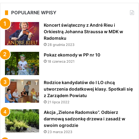
POPULARNE WPISY
Koncert świąteczny z André Rieu i
Orkiestrą Johanna Straussa w MDK w
Radomsku
28 grudnia 2023
Pokaz ekomody w PP nr 10
18 czerwca 2021
Rodzice kandydatów do I LO chcą
utworzenia dodatkowej klasy. Spotkali się
z Zarządem Powiatu
21 lipca 2022
Akcja „Zielone Radomsko”. Odbierz
darmową sadzonkę drzewa i zasadź w
swoim ogrodzie
23 marca 2023