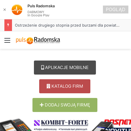
Puls Radomska
POGLĄD
✕
DARMOWY
In Google Play
Ostrzeżenie drugiego stopnia przed burzami dla powiatu radomszczańskiego
Menu
APLIKACJE MOBILNE
KATALOG FIRM
DODAJ SWOJĄ FIRMĘ