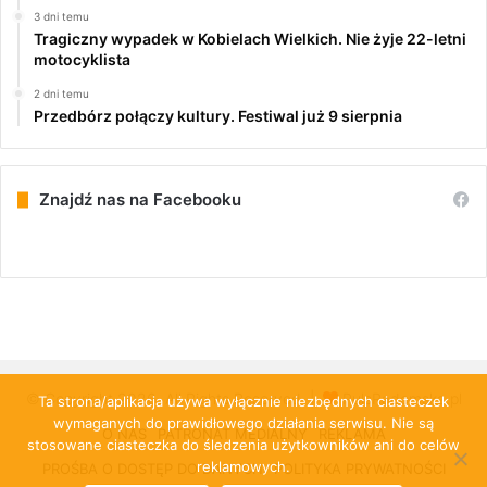
3 dni temu
Tragiczny wypadek w Kobielach Wielkich. Nie żyje 22-letni
motocyklista
2 dni temu
Przedbórz połączy kultury. Festiwal już 9 sierpnia
Znajdź nas na Facebooku
© Copyright 2026, All Rights Reserved |
PulsRadomska.pl
Ta strona/aplikacja używa wyłącznie niezbędnych ciasteczek
wymaganych do prawidłowego działania serwisu. Nie są
O NAS
PATRONAT MEDIALNY
REKLAMA
stosowane ciasteczka do śledzenia użytkowników ani do celów
reklamowych.
PROŚBA O DOSTĘP DO DANYCH
POLITYKA PRYWATNOŚCI