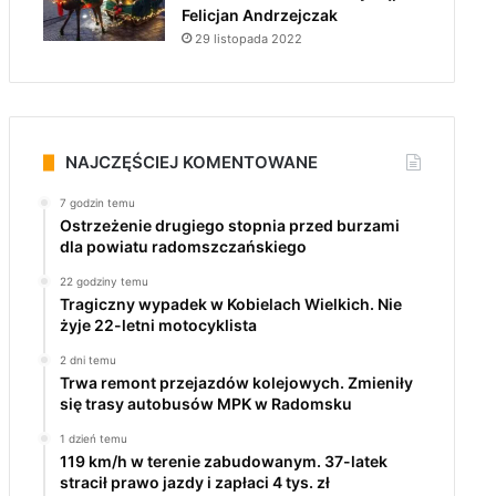
Felicjan Andrzejczak
29 listopada 2022
NAJCZĘŚCIEJ KOMENTOWANE
7 godzin temu
Ostrzeżenie drugiego stopnia przed burzami
dla powiatu radomszczańskiego
22 godziny temu
Tragiczny wypadek w Kobielach Wielkich. Nie
żyje 22-letni motocyklista
2 dni temu
Trwa remont przejazdów kolejowych. Zmieniły
się trasy autobusów MPK w Radomsku
1 dzień temu
119 km/h w terenie zabudowanym. 37-latek
stracił prawo jazdy i zapłaci 4 tys. zł