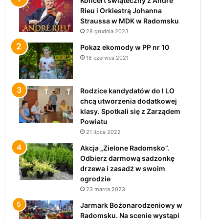
Koncert świąteczny z André
Rieu i Orkiestrą Johanna
Straussa w MDK w Radomsku
28 grudnia 2023
Pokaz ekomody w PP nr 10
18 czerwca 2021
Rodzice kandydatów do I LO
chcą utworzenia dodatkowej
klasy. Spotkali się z Zarządem
Powiatu
21 lipca 2022
Akcja „Zielone Radomsko”.
Odbierz darmową sadzonkę
drzewa i zasadź w swoim
ogrodzie
23 marca 2023
Jarmark Bożonarodzeniowy w
Radomsku. Na scenie wystąpi