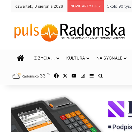
czwartek, 6 sierpnia 2026
NOWE ARTYKUŁY
Około 90 tys
STRONA GŁÓWNA
Z ŻYCIA …
KULTURA
NA SYGNALE
℃
33
Facebook
X
YouTube
Instagram
Sidebar
Szukaj
Radomsko