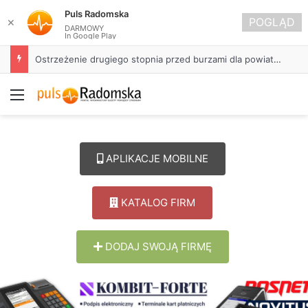
Puls Radomska
POGLĄD
✕
DARMOWY
In Google Play
Ostrzeżenie drugiego stopnia przed burzami dla powiatu radomszczańskiego
Menu
APLIKACJE MOBILNE
KATALOG FIRM
DODAJ SWOJĄ FIRMĘ