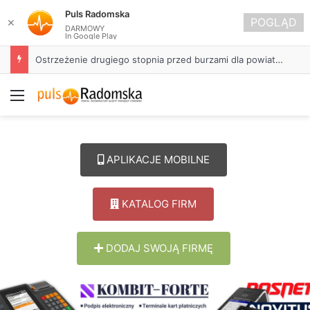
Puls Radomska
POGLĄD
✕
DARMOWY
In Google Play
Ostrzeżenie drugiego stopnia przed burzami dla powiatu radomszczańskiego
Menu
APLIKACJE MOBILNE
KATALOG FIRM
DODAJ SWOJĄ FIRMĘ