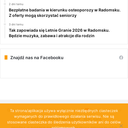
2 dni temu
Bezpłatne badania w kierunku osteoporozy w Radomsku.
Z oferty mogą skorzystać seniorzy
3 dni temu
Tak zapowiada się Letnie Granie 2026 w Radomsku.
Będzie muzyka, zabawa i atrakcje dla rodzin
Znajdź nas na Facebooku
© Copyright 2026, All Rights Reserved |
PulsRadomska.pl
Ta strona/aplikacja używa wyłącznie niezbędnych ciasteczek
wymaganych do prawidłowego działania serwisu. Nie są
O NAS
PATRONAT MEDIALNY
REKLAMA
stosowane ciasteczka do śledzenia użytkowników ani do celów
reklamowych.