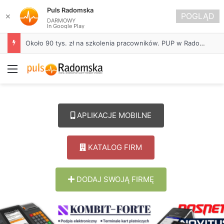
Puls Radomska
POGLĄD
✕
DARMOWY
In Google Play
Około 90 tys. zł na szkolenia pracowników. PUP w Radomsku ogłasza nabór wniosków
Menu
APLIKACJE MOBILNE
KATALOG FIRM
DODAJ SWOJĄ FIRMĘ