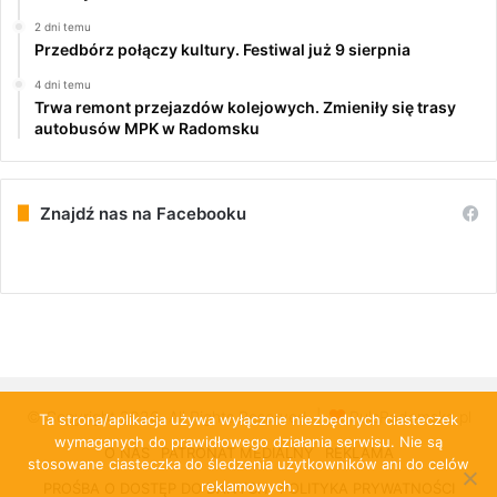
2 dni temu
Przedbórz połączy kultury. Festiwal już 9 sierpnia
4 dni temu
Trwa remont przejazdów kolejowych. Zmieniły się trasy
autobusów MPK w Radomsku
Znajdź nas na Facebooku
© Copyright 2026, All Rights Reserved |
PulsRadomska.pl
Ta strona/aplikacja używa wyłącznie niezbędnych ciasteczek
wymaganych do prawidłowego działania serwisu. Nie są
O NAS
PATRONAT MEDIALNY
REKLAMA
stosowane ciasteczka do śledzenia użytkowników ani do celów
reklamowych.
PROŚBA O DOSTĘP DO DANYCH
POLITYKA PRYWATNOŚCI