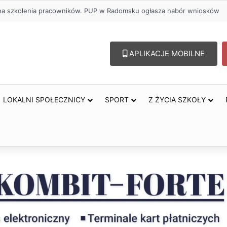
ł na szkolenia pracowników. PUP w Radomsku ogłasza nabór wniosków
APLIKACJE MOBILNE
LOKALNI SPOŁECZNICY
SPORT
Z ŻYCIA SZKOŁY