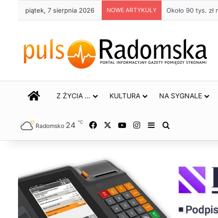
piątek, 7 sierpnia 2026
NOWE ARTYKUŁY
Około 90 tys. z
STRONA GŁÓWNA
Z ŻYCIA …
KULTURA
NA SYGNALE
℃
24
Facebook
X
YouTube
Instagram
Sidebar
Szukaj
Radomsko