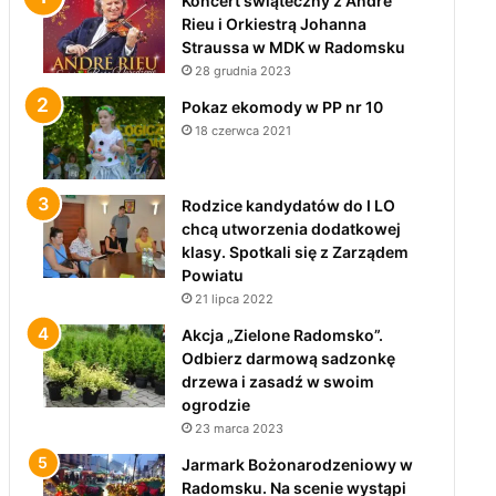
Koncert świąteczny z André
Rieu i Orkiestrą Johanna
Straussa w MDK w Radomsku
28 grudnia 2023
Pokaz ekomody w PP nr 10
18 czerwca 2021
Rodzice kandydatów do I LO
chcą utworzenia dodatkowej
klasy. Spotkali się z Zarządem
Powiatu
21 lipca 2022
Akcja „Zielone Radomsko”.
Odbierz darmową sadzonkę
drzewa i zasadź w swoim
ogrodzie
23 marca 2023
Jarmark Bożonarodzeniowy w
Radomsku. Na scenie wystąpi