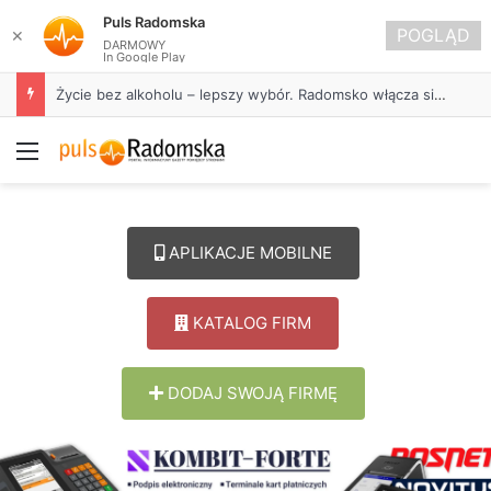
Puls Radomska
POGLĄD
✕
DARMOWY
In Google Play
Życie bez alkoholu – lepszy wybór. Radomsko włącza się w Miesiąc Trzeźwości
Menu
APLIKACJE MOBILNE
KATALOG FIRM
DODAJ SWOJĄ FIRMĘ