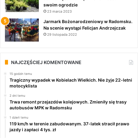
swoim ogrodzie
23 marca 2023
Jarmark Bożonarodzeniowy w Radomsku.
Na scenie wystąpi Felicjan Andrzejczak
29 listopada 2022
NAJCZĘŚCIEJ KOMENTOWANE
15 godzin temu
Tragiczny wypadek w Kobielach Wielkich. Nie żyje 22-letni
motocyklista
2 dni temu
Trwa remont przejazdów kolejowych. Zmieniły się trasy
autobusów MPK w Radomsku
1 dzień temu
119 km/h w terenie zabudowanym. 37-latek stracił prawo
jazdy i zapłaci 4 tys. zł