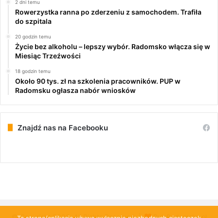
2 dni temu
Rowerzystka ranna po zderzeniu z samochodem. Trafiła
do szpitala
20 godzin temu
Życie bez alkoholu – lepszy wybór. Radomsko włącza się w
Miesiąc Trzeźwości
18 godzin temu
Około 90 tys. zł na szkolenia pracowników. PUP w
Radomsku ogłasza nabór wniosków
Znajdź nas na Facebooku
© Copyright 2026, All Rights Reserved |
PulsRadomska.pl