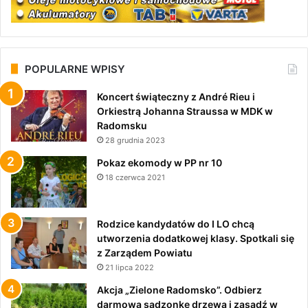
POPULARNE WPISY
Koncert świąteczny z André Rieu i
Orkiestrą Johanna Straussa w MDK w
Radomsku
28 grudnia 2023
Pokaz ekomody w PP nr 10
18 czerwca 2021
Rodzice kandydatów do I LO chcą
utworzenia dodatkowej klasy. Spotkali się
z Zarządem Powiatu
21 lipca 2022
Akcja „Zielone Radomsko”. Odbierz
darmową sadzonkę drzewa i zasadź w