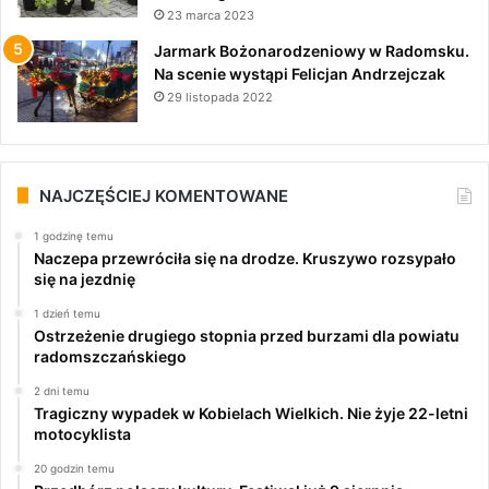
23 marca 2023
Jarmark Bożonarodzeniowy w Radomsku.
Na scenie wystąpi Felicjan Andrzejczak
29 listopada 2022
NAJCZĘŚCIEJ KOMENTOWANE
1 godzinę temu
Naczepa przewróciła się na drodze. Kruszywo rozsypało
się na jezdnię
1 dzień temu
Ostrzeżenie drugiego stopnia przed burzami dla powiatu
radomszczańskiego
2 dni temu
Tragiczny wypadek w Kobielach Wielkich. Nie żyje 22-letni
motocyklista
20 godzin temu