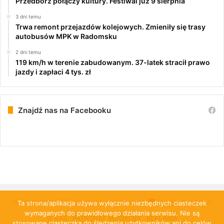
Przedbórz połączy kultury. Festiwal już 9 sierpnia
3 dni temu
Trwa remont przejazdów kolejowych. Zmieniły się trasy
autobusów MPK w Radomsku
2 dni temu
119 km/h w terenie zabudowanym. 37-latek stracił prawo
jazdy i zapłaci 4 tys. zł
Znajdź nas na Facebooku
© Copyright 2026, All Rights Reserved |
PulsRadomska.pl
Ta strona/aplikacja używa wyłącznie niezbędnych ciasteczek
wymaganych do prawidłowego działania serwisu. Nie są
O NAS
PATRONAT MEDIALNY
REKLAMA
stosowane ciasteczka do śledzenia użytkowników ani do celów