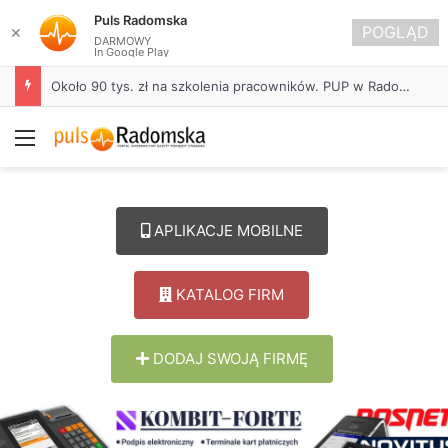
Puls Radomska
POGLĄD
✕
DARMOWY
In Google Play
Około 90 tys. zł na szkolenia pracowników. PUP w Radomsku ogłasza nabór wniosków
Menu
APLIKACJE MOBILNE
KATALOG FIRM
DODAJ SWOJĄ FIRMĘ