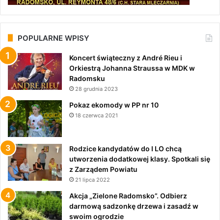
POPULARNE WPISY
Koncert świąteczny z André Rieu i
Orkiestrą Johanna Straussa w MDK w
Radomsku
28 grudnia 2023
Pokaz ekomody w PP nr 10
18 czerwca 2021
Rodzice kandydatów do I LO chcą
utworzenia dodatkowej klasy. Spotkali się
z Zarządem Powiatu
21 lipca 2022
Akcja „Zielone Radomsko”. Odbierz
darmową sadzonkę drzewa i zasadź w
swoim ogrodzie