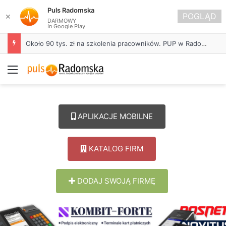
Puls Radomska
POGLĄD
✕
DARMOWY
In Google Play
Około 90 tys. zł na szkolenia pracowników. PUP w Radomsku ogłasza nabór wniosków
Menu
APLIKACJE MOBILNE
KATALOG FIRM
DODAJ SWOJĄ FIRMĘ