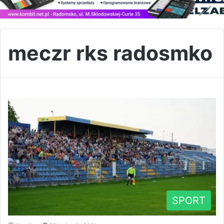
meczr rks radosmko
SPORT