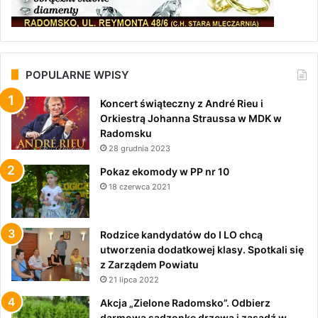
POPULARNE WPISY
Koncert świąteczny z André Rieu i
Orkiestrą Johanna Straussa w MDK w
Radomsku
28 grudnia 2023
Pokaz ekomody w PP nr 10
18 czerwca 2021
Rodzice kandydatów do I LO chcą
utworzenia dodatkowej klasy. Spotkali się
z Zarządem Powiatu
21 lipca 2022
Akcja „Zielone Radomsko”. Odbierz
darmową sadzonkę drzewa i zasadź w