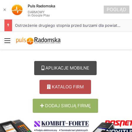
Puls Radomska
POGLĄD
✕
DARMOWY
In Google Play
Ostrzeżenie drugiego stopnia przed burzami dla powiatu radomszczańskiego
Menu
APLIKACJE MOBILNE
KATALOG FIRM
DODAJ SWOJĄ FIRMĘ