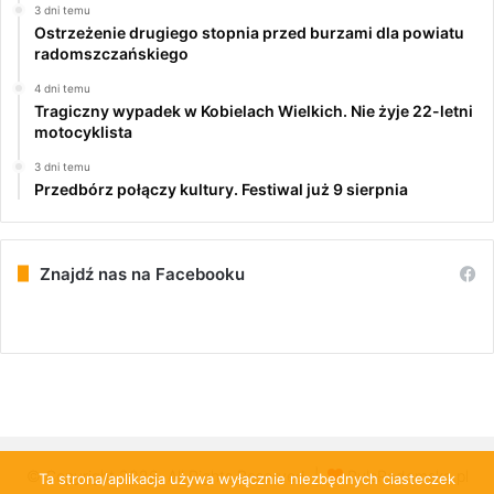
3 dni temu
Ostrzeżenie drugiego stopnia przed burzami dla powiatu
radomszczańskiego
4 dni temu
Tragiczny wypadek w Kobielach Wielkich. Nie żyje 22-letni
motocyklista
3 dni temu
Przedbórz połączy kultury. Festiwal już 9 sierpnia
Znajdź nas na Facebooku
© Copyright 2026, All Rights Reserved |
PulsRadomska.pl
Ta strona/aplikacja używa wyłącznie niezbędnych ciasteczek