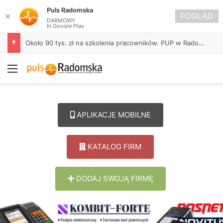
Puls Radomska
POGLĄD
✕
DARMOWY
In Google Play
Około 90 tys. zł na szkolenia pracowników. PUP w Radomsku ogłasza nabór wniosków
Menu
APLIKACJE MOBILNE
KATALOG FIRM
DODAJ SWOJĄ FIRMĘ