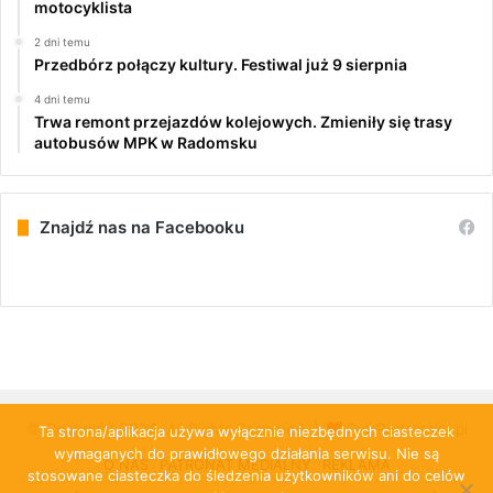
motocyklista
2 dni temu
Przedbórz połączy kultury. Festiwal już 9 sierpnia
4 dni temu
Trwa remont przejazdów kolejowych. Zmieniły się trasy
autobusów MPK w Radomsku
Znajdź nas na Facebooku
© Copyright 2026, All Rights Reserved |
PulsRadomska.pl
Ta strona/aplikacja używa wyłącznie niezbędnych ciasteczek
wymaganych do prawidłowego działania serwisu. Nie są
O NAS
PATRONAT MEDIALNY
REKLAMA
stosowane ciasteczka do śledzenia użytkowników ani do celów