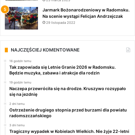
23 marca 2023
Jarmark Bożonarodzeniowy w Radomsku.
Na scenie wystąpi Felicjan Andrzejczak
29 listopada 2022
NAJCZĘŚCIEJ KOMENTOWANE
16 godzin temu
Tak zapowiada się Letnie Granie 2026 w Radomsku.
Będzie muzyka, zabawa i atrakcje dla rodzin
19 godzin temu
Naczepa przewróciła się na drodze. Kruszywo rozsypało
się na jezdnię
2 dni temu
Ostrzeżenie drugiego stopnia przed burzami dla powiatu
radomszczańskiego
3 dni temu
Tragiczny wypadek w Kobielach Wielkich. Nie żyje 22-letni