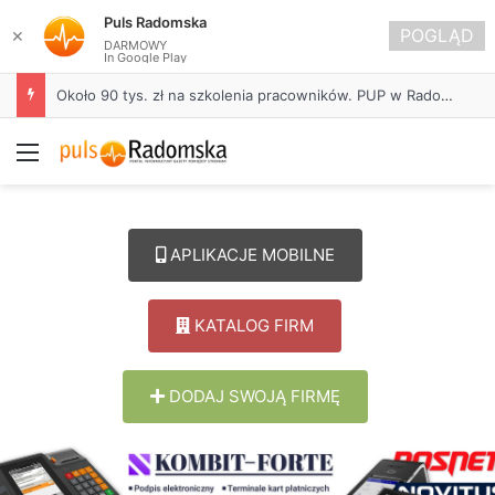
Puls Radomska
POGLĄD
✕
DARMOWY
In Google Play
Około 90 tys. zł na szkolenia pracowników. PUP w Radomsku ogłasza nabór wniosków
Menu
APLIKACJE MOBILNE
KATALOG FIRM
DODAJ SWOJĄ FIRMĘ