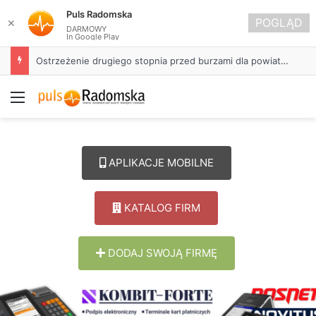
Puls Radomska
POGLĄD
✕
DARMOWY
In Google Play
Ostrzeżenie drugiego stopnia przed burzami dla powiatu radomszczańskiego
Menu
APLIKACJE MOBILNE
KATALOG FIRM
DODAJ SWOJĄ FIRMĘ