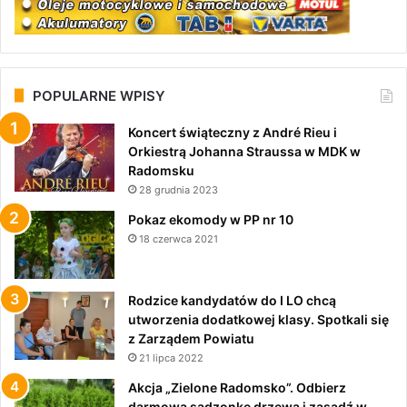
POPULARNE WPISY
Koncert świąteczny z André Rieu i
Orkiestrą Johanna Straussa w MDK w
Radomsku
28 grudnia 2023
Pokaz ekomody w PP nr 10
18 czerwca 2021
Rodzice kandydatów do I LO chcą
utworzenia dodatkowej klasy. Spotkali się
z Zarządem Powiatu
21 lipca 2022
Akcja „Zielone Radomsko”. Odbierz
darmową sadzonkę drzewa i zasadź w