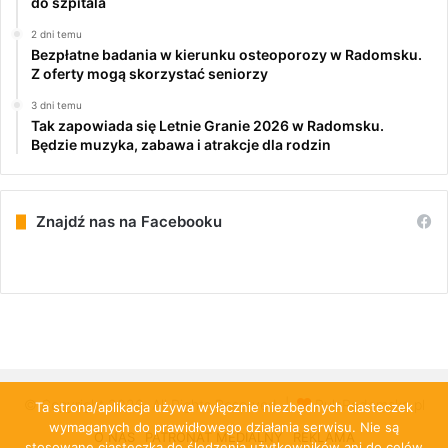
do szpitala
2 dni temu
Bezpłatne badania w kierunku osteoporozy w Radomsku.
Z oferty mogą skorzystać seniorzy
3 dni temu
Tak zapowiada się Letnie Granie 2026 w Radomsku.
Będzie muzyka, zabawa i atrakcje dla rodzin
Znajdź nas na Facebooku
© Copyright 2026, All Rights Reserved |
PulsRadomska.pl
Ta strona/aplikacja używa wyłącznie niezbędnych ciasteczek
wymaganych do prawidłowego działania serwisu. Nie są
O NAS
PATRONAT MEDIALNY
REKLAMA
stosowane ciasteczka do śledzenia użytkowników ani do celów