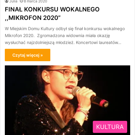
Julia
8 marca 2020
FINAŁ KONKURSU WOKALNEGO
,,MIKROFON 2020”
W Miejskim Domu Kultury odbył się finał konkursu wokalnego
Mikrofon 2020. Zgromadzona widownia miała okazję
wysłuchać najzdolniejszą młodzież. Koncertowi laureatów…
Czytaj więcej »
KULTURA