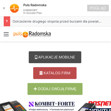
Puls Radomska
POGLĄD
✕
DARMOWY
In Google Play
Ostrzeżenie drugiego stopnia przed burzami dla powiatu radomszczańskiego
Menu
APLIKACJE MOBILNE
KATALOG FIRM
DODAJ SWOJĄ FIRMĘ