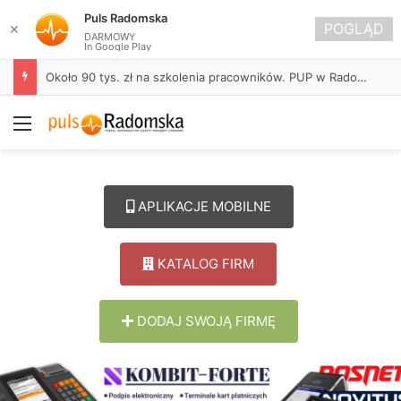
Puls Radomska
POGLĄD
✕
DARMOWY
In Google Play
Około 90 tys. zł na szkolenia pracowników. PUP w Radomsku ogłasza nabór wniosków
Menu
APLIKACJE MOBILNE
KATALOG FIRM
DODAJ SWOJĄ FIRMĘ