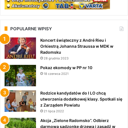
POPULARNE WPISY
Koncert świąteczny z André Rieu i
Orkiestrą Johanna Straussa w MDK w
Radomsku
28 grudnia 2023
Pokaz ekomody w PP nr 10
18 czerwca 2021
Rodzice kandydatów do I LO chcą
utworzenia dodatkowej klasy. Spotkali się
z Zarządem Powiatu
21 lipca 2022
Akcja „Zielone Radomsko”. Odbierz
darmową sadzonkę drzewa i zasadź w