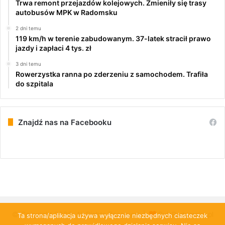
Trwa remont przejazdów kolejowych. Zmieniły się trasy
autobusów MPK w Radomsku
2 dni temu
119 km/h w terenie zabudowanym. 37-latek stracił prawo
jazdy i zapłaci 4 tys. zł
3 dni temu
Rowerzystka ranna po zderzeniu z samochodem. Trafiła
do szpitala
Znajdź nas na Facebooku
© Copyright 2026, All Rights Reserved |
PulsRadomska.pl
Ta strona/aplikacja używa wyłącznie niezbędnych ciasteczek