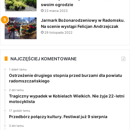
swoim ogrodzie
23 marca 2023
Jarmark Bożonarodzeniowy w Radomsku.
Na scenie wystąpi Felicjan Andrzejczak
29 listopada 2022
NAJCZĘŚCIEJ KOMENTOWANE
1 dzień temu
Ostrzeżenie drugiego stopnia przed burzami dla powiatu
radomszczańskiego
2 dni temu
Tragiczny wypadek w Kobielach Wielkich. Nie żyje 22-letni
motocyklista
17 godzin temu
Przedbórz połączy kultury. Festiwal już 9 sierpnia
3 dni temu