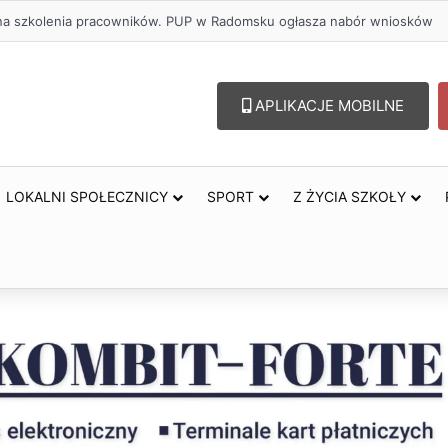
ł na szkolenia pracowników. PUP w Radomsku ogłasza nabór wniosków
APLIKACJE MOBILNE
LOKALNI SPOŁECZNICY
SPORT
Z ŻYCIA SZKOŁY