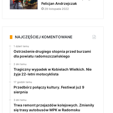
Felicjan Andrzejczak
29 listopada 2022
NAJCZĘŚCIEJ KOMENTOWANE
1 dzień temu
Ostrzeżenie drugiego stopnia przed burzami
dla powiatu radomszczańskiego
2 dni temu
Tragiczny wypadek w Kobielach Wielkich. Nie
żyje 22-letni motocyklista
17 godzin temu
Przedbórz połączy kultury. Festiwal już 9
sierpnia
3 dni temu
Trwa remont przejazdów kolejowych. Zmieniły
się trasy autobusów MPK w Radomsku