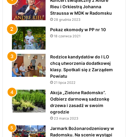
Koncert świąteczny z André
Rieu i Orkiestrą Johanna
Straussa w MDK w Radomsku
28 grudnia 2023
Pokaz ekomody w PP nr 10
18 czerwca 2021
Rodzice kandydatów do I LO
chcą utworzenia dodatkowej
klasy. Spotkali się z Zarządem
Powiatu
21 lipca 2022
Akcja „Zielone Radomsko”.
Odbierz darmową sadzonkę
drzewa i zasadź w swoim
ogrodzie
23 marca 2023
Jarmark Bożonarodzeniowy w
Radomsku. Na scenie wystąpi