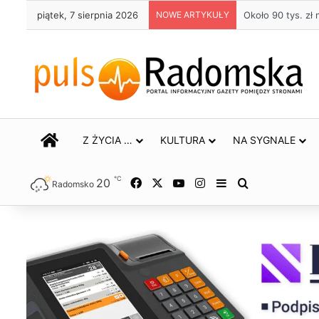
piątek, 7 sierpnia 2026
NOWE ARTYKUŁY
Około 90 tys. z
STRONA GŁÓWNA
Z ŻYCIA …
KULTURA
NA SYGNALE
℃
20
Facebook
X
YouTube
Instagram
Sidebar
Szukaj
Radomsko