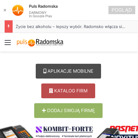
Puls Radomska
POGLĄD
✕
DARMOWY
In Google Play
Życie bez alkoholu – lepszy wybór. Radomsko włącza się w Miesiąc Trzeźwości
Menu
APLIKACJE MOBILNE
KATALOG FIRM
DODAJ SWOJĄ FIRMĘ