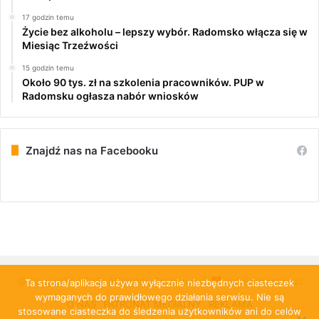
17 godzin temu
Życie bez alkoholu – lepszy wybór. Radomsko włącza się w
Miesiąc Trzeźwości
15 godzin temu
Około 90 tys. zł na szkolenia pracowników. PUP w
Radomsku ogłasza nabór wniosków
Znajdź nas na Facebooku
© Copyright 2026, All Rights Reserved |
PulsRadomska.pl
Ta strona/aplikacja używa wyłącznie niezbędnych ciasteczek
wymaganych do prawidłowego działania serwisu. Nie są
O NAS
PATRONAT MEDIALNY
REKLAMA
stosowane ciasteczka do śledzenia użytkowników ani do celów