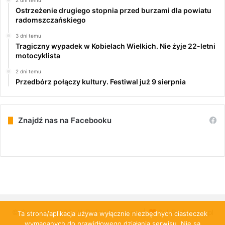
2 dni temu
Ostrzeżenie drugiego stopnia przed burzami dla powiatu
radomszczańskiego
3 dni temu
Tragiczny wypadek w Kobielach Wielkich. Nie żyje 22-letni
motocyklista
2 dni temu
Przedbórz połączy kultury. Festiwal już 9 sierpnia
Znajdź nas na Facebooku
© Copyright 2026, All Rights Reserved |
PulsRadomska.pl
Ta strona/aplikacja używa wyłącznie niezbędnych ciasteczek
wymaganych do prawidłowego działania serwisu. Nie są