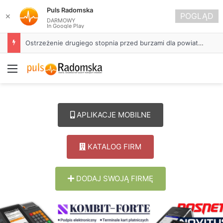
Puls Radomska
POGLĄD
✕
DARMOWY
In Google Play
Ostrzeżenie drugiego stopnia przed burzami dla powiatu radomszczańskiego
Menu
APLIKACJE MOBILNE
KATALOG FIRM
DODAJ SWOJĄ FIRMĘ