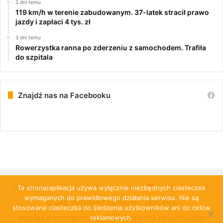
2 dni temu
119 km/h w terenie zabudowanym. 37-latek stracił prawo
jazdy i zapłaci 4 tys. zł
3 dni temu
Rowerzystka ranna po zderzeniu z samochodem. Trafiła
do szpitala
Znajdź nas na Facebooku
© Copyright 2026, All Rights Reserved |
PulsRadomska.pl
Ta strona/aplikacja używa wyłącznie niezbędnych ciasteczek
wymaganych do prawidłowego działania serwisu. Nie są
O NAS
PATRONAT MEDIALNY
REKLAMA
stosowane ciasteczka do śledzenia użytkowników ani do celów
reklamowych.
PROŚBA O DOSTĘP DO DANYCH
POLITYKA PRYWATNOŚCI