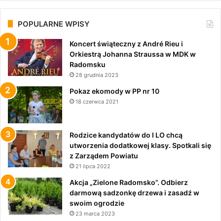
POPULARNE WPISY
Koncert świąteczny z André Rieu i
Orkiestrą Johanna Straussa w MDK w
Radomsku
28 grudnia 2023
Pokaz ekomody w PP nr 10
18 czerwca 2021
Rodzice kandydatów do I LO chcą
utworzenia dodatkowej klasy. Spotkali się
z Zarządem Powiatu
21 lipca 2022
Akcja „Zielone Radomsko”. Odbierz
darmową sadzonkę drzewa i zasadź w
swoim ogrodzie
23 marca 2023