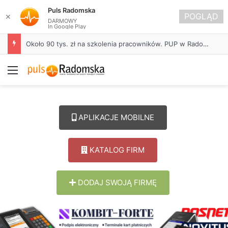
Puls Radomska
POGLĄD
✕
DARMOWY
In Google Play
Około 90 tys. zł na szkolenia pracowników. PUP w Radomsku ogłasza nabór wniosków
Menu
APLIKACJE MOBILNE
KATALOG FIRM
DODAJ SWOJĄ FIRMĘ