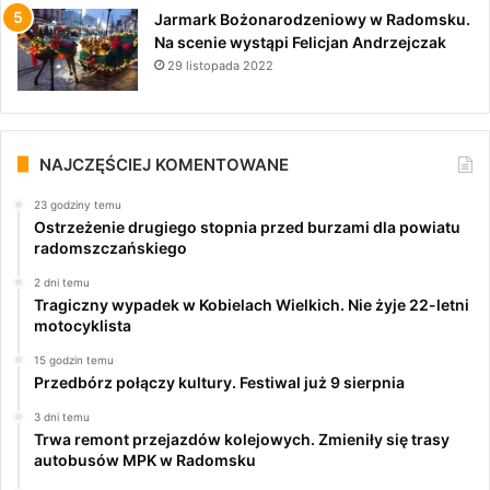
Jarmark Bożonarodzeniowy w Radomsku.
Na scenie wystąpi Felicjan Andrzejczak
29 listopada 2022
NAJCZĘŚCIEJ KOMENTOWANE
23 godziny temu
Ostrzeżenie drugiego stopnia przed burzami dla powiatu
radomszczańskiego
2 dni temu
Tragiczny wypadek w Kobielach Wielkich. Nie żyje 22-letni
motocyklista
15 godzin temu
Przedbórz połączy kultury. Festiwal już 9 sierpnia
3 dni temu
Trwa remont przejazdów kolejowych. Zmieniły się trasy
autobusów MPK w Radomsku