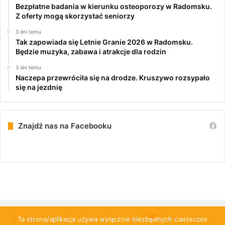
Bezpłatne badania w kierunku osteoporozy w Radomsku.
Z oferty mogą skorzystać seniorzy
3 dni temu
Tak zapowiada się Letnie Granie 2026 w Radomsku.
Będzie muzyka, zabawa i atrakcje dla rodzin
3 dni temu
Naczepa przewróciła się na drodze. Kruszywo rozsypało
się na jezdnię
Znajdź nas na Facebooku
© Copyright 2026, All Rights Reserved |
PulsRadomska.pl
Ta strona/aplikacja używa wyłącznie niezbędnych ciasteczek