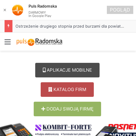
Puls Radomska
POGLĄD
✕
DARMOWY
In Google Play
Około 90 tys. zł na szkolenia pracowników. PUP w Radomsku ogłasza nabór wniosków
Menu
APLIKACJE MOBILNE
KATALOG FIRM
DODAJ SWOJĄ FIRMĘ