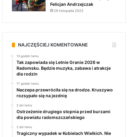
Felicjan Andrzejczak
29 listopada 2022
NAJCZĘŚCIEJ KOMENTOWANE
13 godzin temu
Tak zapowiada się Letnie Granie 2026 w
Radomsku. Będzie muzyka, zabawa i atrakcje
dla rodzin
17 godzin temu
Naczepa przewróciła się na drodze. Kruszywo
rozsypało się na jezdnię
2 dni temu
Ostrzeżenie drugiego stopnia przed burzami
dla powiatu radomszczańskiego
2 dni temu
Tragiczny wypadek w Kobielach Wielkich. Nie