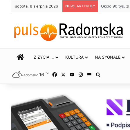
sobota, 8 sierpnia 2026
NOWE ARTYKUŁY
Około 90 tys. 
STRONA GŁÓWNA
Z ŻYCIA …
KULTURA
NA SYGNALE
℃
16
Facebook
X
YouTube
Instagram
Sidebar
Szukaj
Radomsko