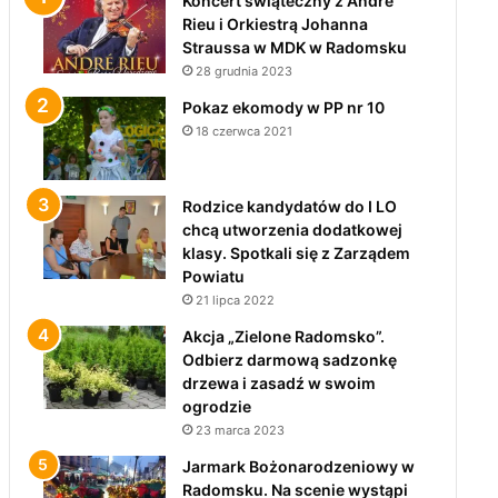
Koncert świąteczny z André
Rieu i Orkiestrą Johanna
Straussa w MDK w Radomsku
28 grudnia 2023
Pokaz ekomody w PP nr 10
18 czerwca 2021
Rodzice kandydatów do I LO
chcą utworzenia dodatkowej
klasy. Spotkali się z Zarządem
Powiatu
21 lipca 2022
Akcja „Zielone Radomsko”.
Odbierz darmową sadzonkę
drzewa i zasadź w swoim
ogrodzie
23 marca 2023
Jarmark Bożonarodzeniowy w
Radomsku. Na scenie wystąpi