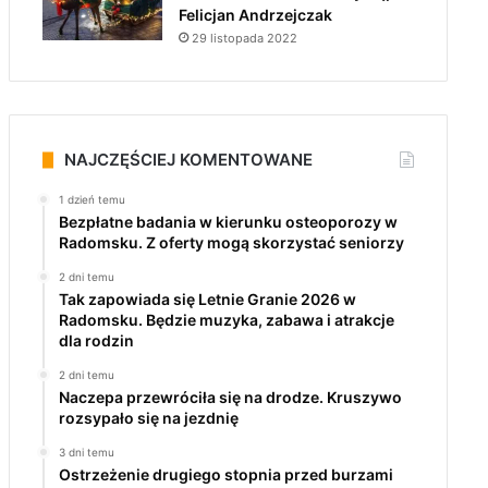
Felicjan Andrzejczak
29 listopada 2022
NAJCZĘŚCIEJ KOMENTOWANE
1 dzień temu
Bezpłatne badania w kierunku osteoporozy w
Radomsku. Z oferty mogą skorzystać seniorzy
2 dni temu
Tak zapowiada się Letnie Granie 2026 w
Radomsku. Będzie muzyka, zabawa i atrakcje
dla rodzin
2 dni temu
Naczepa przewróciła się na drodze. Kruszywo
rozsypało się na jezdnię
3 dni temu
Ostrzeżenie drugiego stopnia przed burzami