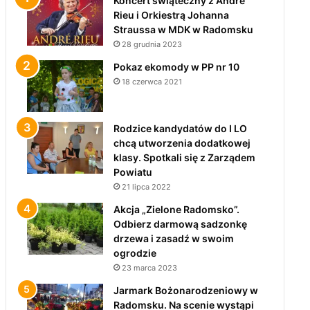
Koncert świąteczny z André
Rieu i Orkiestrą Johanna
Straussa w MDK w Radomsku
28 grudnia 2023
Pokaz ekomody w PP nr 10
18 czerwca 2021
Rodzice kandydatów do I LO
chcą utworzenia dodatkowej
klasy. Spotkali się z Zarządem
Powiatu
21 lipca 2022
Akcja „Zielone Radomsko”.
Odbierz darmową sadzonkę
drzewa i zasadź w swoim
ogrodzie
23 marca 2023
Jarmark Bożonarodzeniowy w
Radomsku. Na scenie wystąpi