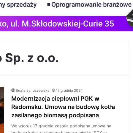
p. z o.o.
Beata Januszewska
17 grudnia 2024
Modernizacja ciepłowni PGK w
Radomsku. Umowa na budowę kotła
zasilanego biomasą podpisana
We wtorek 17 grudnia została podpisana umowa na
budowę kotła zasilanego biomasą między PGK w