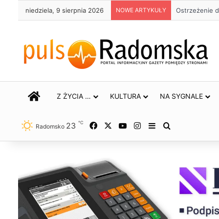
niedziela, 9 sierpnia 2026
NOWE ARTYKUŁY
Ostrzeżenie d
STRONA GŁÓWNA
Z ŻYCIA …
KULTURA
NA SYGNALE
℃
23
Facebook
X
YouTube
Instagram
Sidebar
Szukaj
Radomsko