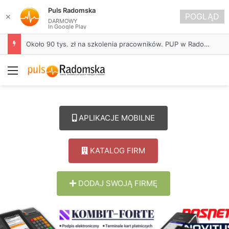
Puls Radomska
POGLĄD
✕
DARMOWY
In Google Play
Około 90 tys. zł na szkolenia pracowników. PUP w Radomsku ogłasza nabór wniosków
Menu
APLIKACJE MOBILNE
KATALOG FIRM
DODAJ SWOJĄ FIRMĘ