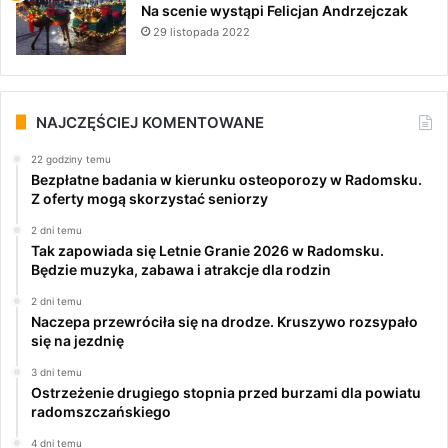
Na scenie wystąpi Felicjan Andrzejczak
29 listopada 2022
NAJCZĘŚCIEJ KOMENTOWANE
22 godziny temu
Bezpłatne badania w kierunku osteoporozy w Radomsku.
Z oferty mogą skorzystać seniorzy
2 dni temu
Tak zapowiada się Letnie Granie 2026 w Radomsku.
Będzie muzyka, zabawa i atrakcje dla rodzin
2 dni temu
Naczepa przewróciła się na drodze. Kruszywo rozsypało
się na jezdnię
3 dni temu
Ostrzeżenie drugiego stopnia przed burzami dla powiatu
radomszczańskiego
4 dni temu