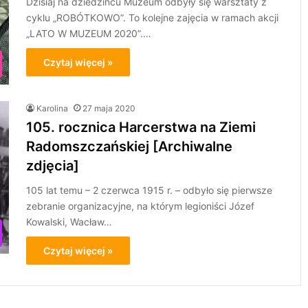
Dzisiaj na dziedzińcu Muzeum odbyły się warsztaty z
cyklu „ROBÓTKOWO”. To kolejne zajęcia w ramach akcji
„LATO W MUZEUM 2020”.…
Czytaj więcej »
Karolina
27 maja 2020
105. rocznica Harcerstwa na Ziemi
Radomszczańskiej [Archiwalne
zdjęcia]
105 lat temu – 2 czerwca 1915 r. – odbyło się pierwsze
zebranie organizacyjne, na którym legioniści Józef
Kowalski, Wacław…
Czytaj więcej »