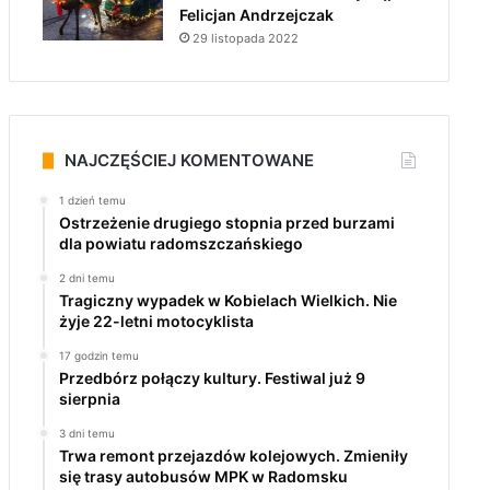
Felicjan Andrzejczak
29 listopada 2022
NAJCZĘŚCIEJ KOMENTOWANE
1 dzień temu
Ostrzeżenie drugiego stopnia przed burzami
dla powiatu radomszczańskiego
2 dni temu
Tragiczny wypadek w Kobielach Wielkich. Nie
żyje 22-letni motocyklista
17 godzin temu
Przedbórz połączy kultury. Festiwal już 9
sierpnia
3 dni temu
Trwa remont przejazdów kolejowych. Zmieniły
się trasy autobusów MPK w Radomsku