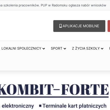
ł na szkolenia pracowników. PUP w Radomsku ogłasza nabór wniosków
APLIKACJE MOBILNE
LOKALNI SPOŁECZNICY
SPORT
Z ŻYCIA SZKOŁY