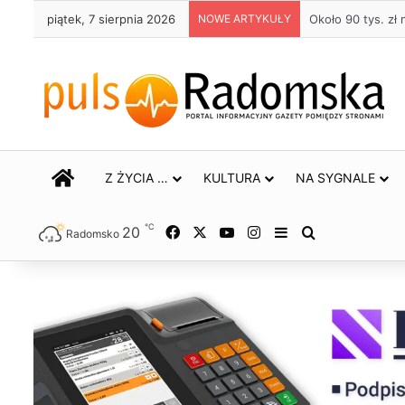
piątek, 7 sierpnia 2026
NOWE ARTYKUŁY
Około 90 tys. z
STRONA GŁÓWNA
Z ŻYCIA …
KULTURA
NA SYGNALE
℃
20
Facebook
X
YouTube
Instagram
Sidebar
Szukaj
Radomsko