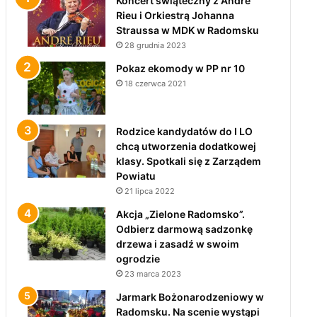
Koncert świąteczny z André
Rieu i Orkiestrą Johanna
Straussa w MDK w Radomsku
28 grudnia 2023
Pokaz ekomody w PP nr 10
18 czerwca 2021
Rodzice kandydatów do I LO
chcą utworzenia dodatkowej
klasy. Spotkali się z Zarządem
Powiatu
21 lipca 2022
Akcja „Zielone Radomsko”.
Odbierz darmową sadzonkę
drzewa i zasadź w swoim
ogrodzie
23 marca 2023
Jarmark Bożonarodzeniowy w
Radomsku. Na scenie wystąpi