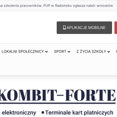
ł na szkolenia pracowników. PUP w Radomsku ogłasza nabór wniosków
APLIKACJE MOBILNE
LOKALNI SPOŁECZNICY
SPORT
Z ŻYCIA SZKOŁY