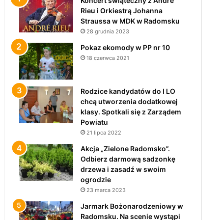
Koncert świąteczny z André
Rieu i Orkiestrą Johanna
Straussa w MDK w Radomsku
28 grudnia 2023
Pokaz ekomody w PP nr 10
18 czerwca 2021
Rodzice kandydatów do I LO
chcą utworzenia dodatkowej
klasy. Spotkali się z Zarządem
Powiatu
21 lipca 2022
Akcja „Zielone Radomsko”.
Odbierz darmową sadzonkę
drzewa i zasadź w swoim
ogrodzie
23 marca 2023
Jarmark Bożonarodzeniowy w
Radomsku. Na scenie wystąpi