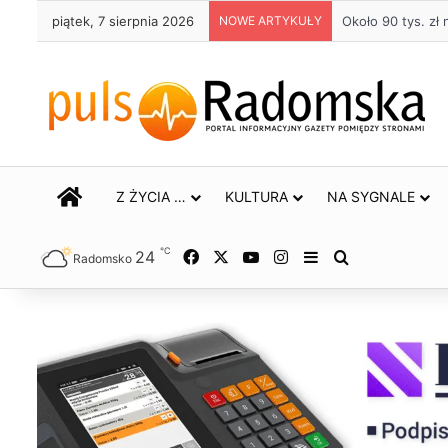
piątek, 7 sierpnia 2026
NOWE ARTYKUŁY
Około 90 tys. z
STRONA GŁÓWNA
Z ŻYCIA …
KULTURA
NA SYGNALE
℃
24
Facebook
X
YouTube
Instagram
Sidebar
Szukaj
Radomsko