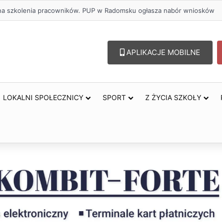
ł na szkolenia pracowników. PUP w Radomsku ogłasza nabór wniosków
APLIKACJE MOBILNE
LOKALNI SPOŁECZNICY
SPORT
Z ŻYCIA SZKOŁY