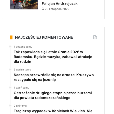
Felicjan Andrzejczak
29 listopada 2022
NAJCZĘŚCIEJ KOMENTOWANE
1 godzinę temu
Tak zapowiada się Letnie Granie 2026 w
Radomsku. Będzie muzyka, zabawa i atrakcje
dla rodzin
5 godzin temu
Naczepa przewróciła się na drodze. Kruszywo
rozsypało się na jezdnię
1 dzień temu
Ostrzeżenie drugiego stopnia przed burzami
dla powiatu radomszczańskiego
2 dni temu
Tragiczny wypadek w Kobielach Wielkich. Nie