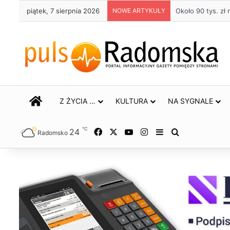
piątek, 7 sierpnia 2026
NOWE ARTYKUŁY
Około 90 tys. z
STRONA GŁÓWNA
Z ŻYCIA …
KULTURA
NA SYGNALE
℃
24
Facebook
X
YouTube
Instagram
Sidebar
Szukaj
Radomsko