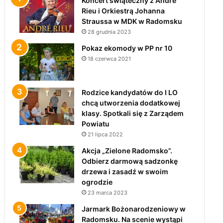
Koncert świąteczny z André
Rieu i Orkiestrą Johanna
Straussa w MDK w Radomsku
28 grudnia 2023
Pokaz ekomody w PP nr 10
18 czerwca 2021
Rodzice kandydatów do I LO
chcą utworzenia dodatkowej
klasy. Spotkali się z Zarządem
Powiatu
21 lipca 2022
Akcja „Zielone Radomsko”.
Odbierz darmową sadzonkę
drzewa i zasadź w swoim
ogrodzie
23 marca 2023
Jarmark Bożonarodzeniowy w
Radomsku. Na scenie wystąpi