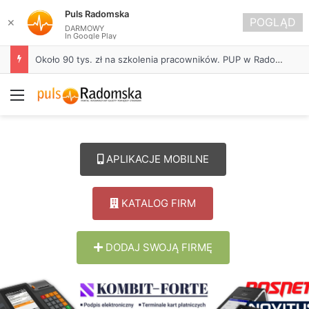
Puls Radomska
POGLĄD
✕
DARMOWY
In Google Play
Około 90 tys. zł na szkolenia pracowników. PUP w Radomsku ogłasza nabór wniosków
Menu
APLIKACJE MOBILNE
KATALOG FIRM
DODAJ SWOJĄ FIRMĘ