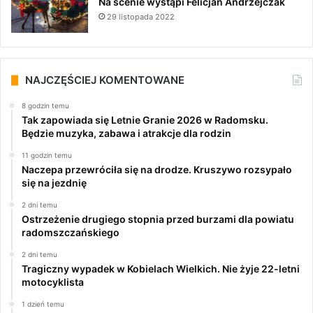
Na scenie wystąpi Felicjan Andrzejczak
29 listopada 2022
NAJCZĘŚCIEJ KOMENTOWANE
8 godzin temu
Tak zapowiada się Letnie Granie 2026 w Radomsku.
Będzie muzyka, zabawa i atrakcje dla rodzin
11 godzin temu
Naczepa przewróciła się na drodze. Kruszywo rozsypało
się na jezdnię
2 dni temu
Ostrzeżenie drugiego stopnia przed burzami dla powiatu
radomszczańskiego
2 dni temu
Tragiczny wypadek w Kobielach Wielkich. Nie żyje 22-letni
motocyklista
1 dzień temu