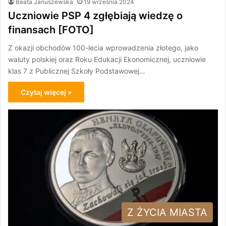
Beata Januszewska
19 września 2024
Uczniowie PSP 4 zgłębiają wiedzę o
finansach [FOTO]
Z okazji obchodów 100-lecia wprowadzenia złotego, jako
waluty polskiej oraz Roku Edukacji Ekonomicznej, uczniowie
klas 7 z Publicznej Szkoły Podstawowej…
Czytaj więcej »
Z ŻYCIA MIASTA