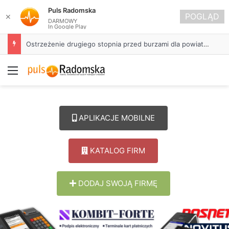
Puls Radomska
POGLĄD
✕
DARMOWY
In Google Play
Ostrzeżenie drugiego stopnia przed burzami dla powiatu radomszczańskiego
Menu
APLIKACJE MOBILNE
KATALOG FIRM
DODAJ SWOJĄ FIRMĘ