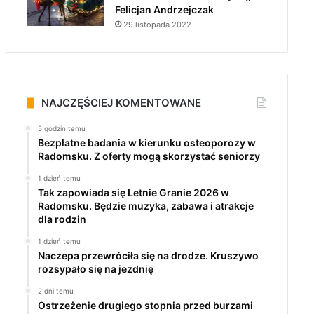
Felicjan Andrzejczak
29 listopada 2022
NAJCZĘŚCIEJ KOMENTOWANE
5 godzin temu
Bezpłatne badania w kierunku osteoporozy w
Radomsku. Z oferty mogą skorzystać seniorzy
1 dzień temu
Tak zapowiada się Letnie Granie 2026 w
Radomsku. Będzie muzyka, zabawa i atrakcje
dla rodzin
1 dzień temu
Naczepa przewróciła się na drodze. Kruszywo
rozsypało się na jezdnię
2 dni temu
Ostrzeżenie drugiego stopnia przed burzami