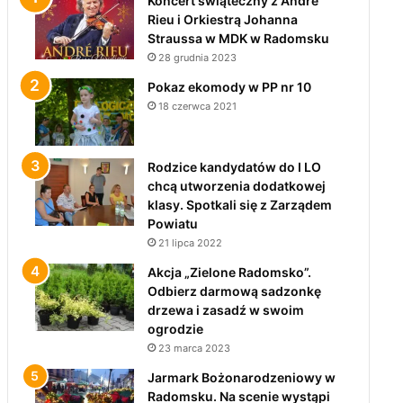
Koncert świąteczny z André
Rieu i Orkiestrą Johanna
Straussa w MDK w Radomsku
28 grudnia 2023
Pokaz ekomody w PP nr 10
18 czerwca 2021
Rodzice kandydatów do I LO
chcą utworzenia dodatkowej
klasy. Spotkali się z Zarządem
Powiatu
21 lipca 2022
Akcja „Zielone Radomsko”.
Odbierz darmową sadzonkę
drzewa i zasadź w swoim
ogrodzie
23 marca 2023
Jarmark Bożonarodzeniowy w
Radomsku. Na scenie wystąpi