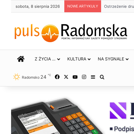
sobota, 8 sierpnia 2026
NOWE ARTYKUŁY
Ostrzeżenie dr
STRONA GŁÓWNA
Z ŻYCIA …
KULTURA
NA SYGNALE
℃
24
Facebook
X
YouTube
Instagram
Sidebar
Szukaj
Radomsko