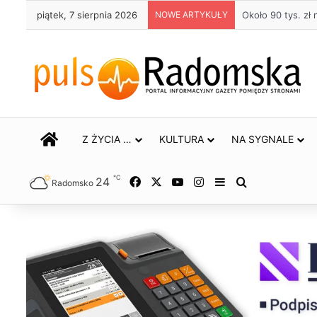
piątek, 7 sierpnia 2026
NOWE ARTYKUŁY
Około 90 tys. z
STRONA GŁÓWNA
Z ŻYCIA …
KULTURA
NA SYGNALE
℃
24
Facebook
X
YouTube
Instagram
Sidebar
Szukaj
Radomsko