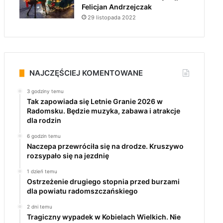
Felicjan Andrzejczak
29 listopada 2022
NAJCZĘŚCIEJ KOMENTOWANE
3 godziny temu
Tak zapowiada się Letnie Granie 2026 w
Radomsku. Będzie muzyka, zabawa i atrakcje
dla rodzin
6 godzin temu
Naczepa przewróciła się na drodze. Kruszywo
rozsypało się na jezdnię
1 dzień temu
Ostrzeżenie drugiego stopnia przed burzami
dla powiatu radomszczańskiego
2 dni temu
Tragiczny wypadek w Kobielach Wielkich. Nie