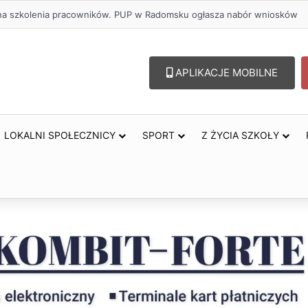
ł na szkolenia pracowników. PUP w Radomsku ogłasza nabór wniosków
APLIKACJE MOBILNE
LOKALNI SPOŁECZNICY
SPORT
Z ŻYCIA SZKOŁY