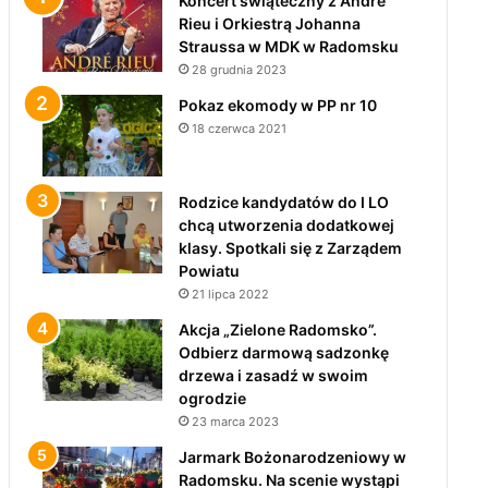
Koncert świąteczny z André
Rieu i Orkiestrą Johanna
Straussa w MDK w Radomsku
28 grudnia 2023
Pokaz ekomody w PP nr 10
18 czerwca 2021
Rodzice kandydatów do I LO
chcą utworzenia dodatkowej
klasy. Spotkali się z Zarządem
Powiatu
21 lipca 2022
Akcja „Zielone Radomsko”.
Odbierz darmową sadzonkę
drzewa i zasadź w swoim
ogrodzie
23 marca 2023
Jarmark Bożonarodzeniowy w
Radomsku. Na scenie wystąpi