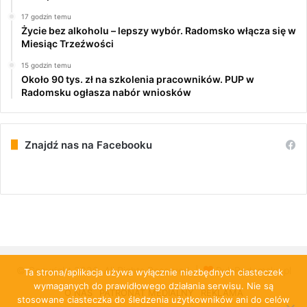
17 godzin temu
Życie bez alkoholu – lepszy wybór. Radomsko włącza się w
Miesiąc Trzeźwości
15 godzin temu
Około 90 tys. zł na szkolenia pracowników. PUP w
Radomsku ogłasza nabór wniosków
Znajdź nas na Facebooku
© Copyright 2026, All Rights Reserved |
PulsRadomska.pl
Ta strona/aplikacja używa wyłącznie niezbędnych ciasteczek
wymaganych do prawidłowego działania serwisu. Nie są
O NAS
PATRONAT MEDIALNY
REKLAMA
stosowane ciasteczka do śledzenia użytkowników ani do celów