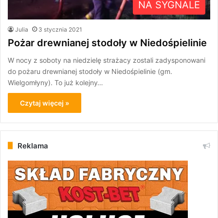
NA SYGNALE
Julia
3 stycznia 2021
Pożar drewnianej stodoły w Niedośpielinie
W nocy z soboty na niedzielę strażacy zostali zadysponowani
do pożaru drewnianej stodoły w Niedośpielinie (gm.
Wielgomłyny). To już kolejny…
Czytaj więcej »
Reklama