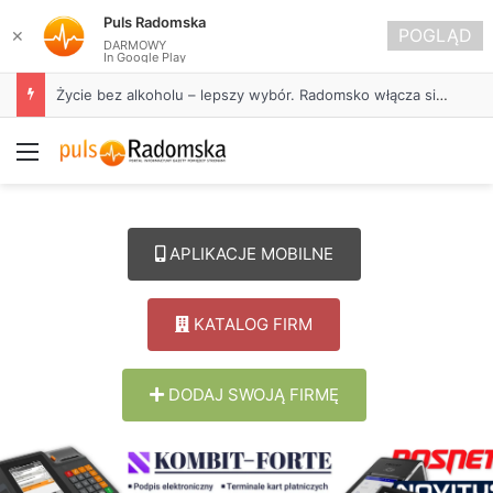
Puls Radomska
POGLĄD
✕
DARMOWY
In Google Play
Życie bez alkoholu – lepszy wybór. Radomsko włącza się w Miesiąc Trzeźwości
Menu
APLIKACJE MOBILNE
KATALOG FIRM
DODAJ SWOJĄ FIRMĘ