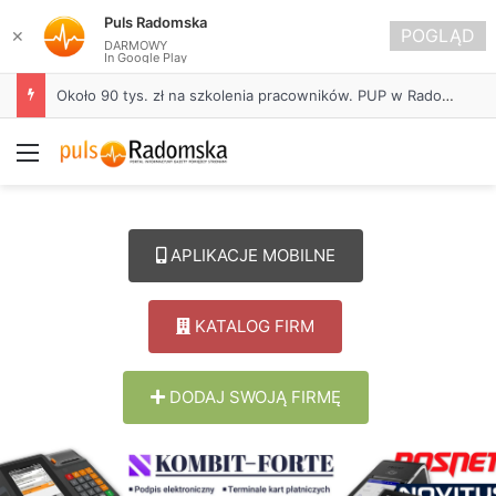
Puls Radomska
POGLĄD
✕
DARMOWY
In Google Play
Około 90 tys. zł na szkolenia pracowników. PUP w Radomsku ogłasza nabór wniosków
Menu
APLIKACJE MOBILNE
KATALOG FIRM
DODAJ SWOJĄ FIRMĘ