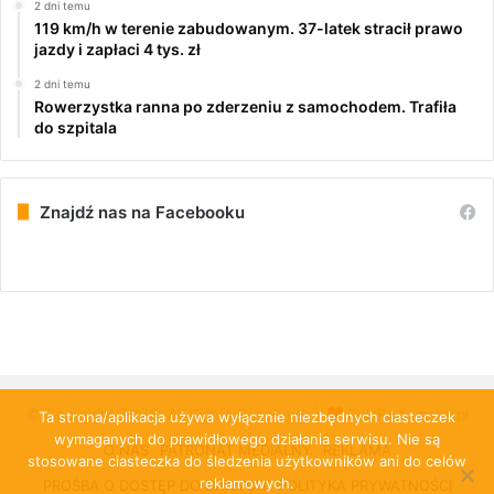
2 dni temu
119 km/h w terenie zabudowanym. 37-latek stracił prawo
jazdy i zapłaci 4 tys. zł
2 dni temu
Rowerzystka ranna po zderzeniu z samochodem. Trafiła
do szpitala
Znajdź nas na Facebooku
© Copyright 2026, All Rights Reserved |
PulsRadomska.pl
Ta strona/aplikacja używa wyłącznie niezbędnych ciasteczek
wymaganych do prawidłowego działania serwisu. Nie są
O NAS
PATRONAT MEDIALNY
REKLAMA
stosowane ciasteczka do śledzenia użytkowników ani do celów
reklamowych.
PROŚBA O DOSTĘP DO DANYCH
POLITYKA PRYWATNOŚCI