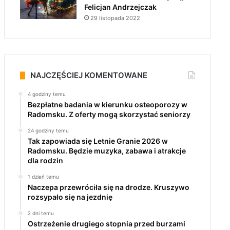
Felicjan Andrzejczak
29 listopada 2022
NAJCZĘŚCIEJ KOMENTOWANE
4 godziny temu
Bezpłatne badania w kierunku osteoporozy w
Radomsku. Z oferty mogą skorzystać seniorzy
24 godziny temu
Tak zapowiada się Letnie Granie 2026 w
Radomsku. Będzie muzyka, zabawa i atrakcje
dla rodzin
1 dzień temu
Naczepa przewróciła się na drodze. Kruszywo
rozsypało się na jezdnię
2 dni temu
Ostrzeżenie drugiego stopnia przed burzami