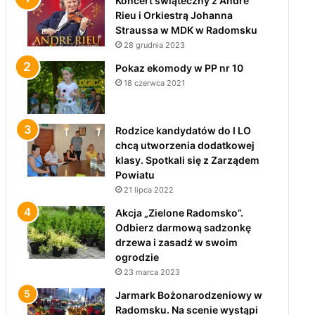
Koncert świąteczny z André
Rieu i Orkiestrą Johanna
Straussa w MDK w Radomsku
28 grudnia 2023
Pokaz ekomody w PP nr 10
18 czerwca 2021
Rodzice kandydatów do I LO
chcą utworzenia dodatkowej
klasy. Spotkali się z Zarządem
Powiatu
21 lipca 2022
Akcja „Zielone Radomsko”.
Odbierz darmową sadzonkę
drzewa i zasadź w swoim
ogrodzie
23 marca 2023
Jarmark Bożonarodzeniowy w
Radomsku. Na scenie wystąpi