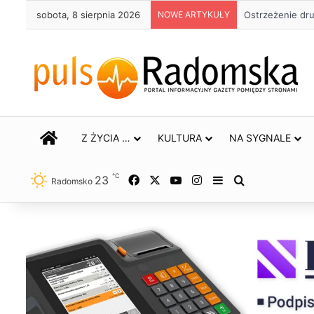
sobota, 8 sierpnia 2026
NOWE ARTYKUŁY
Ostrzeżenie dr
STRONA GŁÓWNA
Z ŻYCIA …
KULTURA
NA SYGNALE
℃
23
Facebook
X
YouTube
Instagram
Sidebar
Szukaj
Radomsko