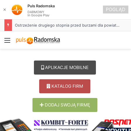
Puls Radomska
POGLĄD
✕
DARMOWY
In Google Play
Ostrzeżenie drugiego stopnia przed burzami dla powiatu radomszczańskiego
Menu
APLIKACJE MOBILNE
KATALOG FIRM
DODAJ SWOJĄ FIRMĘ