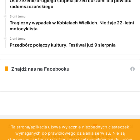
Ostrzeżenie drugiego stopnia przed burzami dla powiatu
radomszczańskiego
3 dni temu
Tragiczny wypadek w Kobielach Wielkich. Nie żyje 22-letni
motocyklista
2 dni temu
Przedbórz połączy kultury. Festiwal już 9 sierpnia
Znajdź nas na Facebooku
© Copyright 2026, All Rights Reserved |
PulsRadomska.pl
Ta strona/aplikacja używa wyłącznie niezbędnych ciasteczek
wymaganych do prawidłowego działania serwisu. Nie są
O NAS
PATRONAT MEDIALNY
REKLAMA
stosowane ciasteczka do śledzenia użytkowników ani do celów