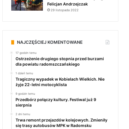
Felicjan Andrzejczak
29 listopada 2022
NAJCZĘŚCIEJ KOMENTOWANE
17 godzin temu
Ostrzeżenie drugiego stopnia przed burzami
dla powiatu radomszczańskiego
1 dzień temu
Tragiczny wypadek w Kobielach Wielkich. Nie
żyje 22-letni motocyklista
9 godzin temu
Przedbórz połączy kultury. Festiwal już 9
sierpnia
2 dni temu
Trwa remont przejazdów kolejowych. Zmieniły
się trasy autobusów MPK w Radomsku