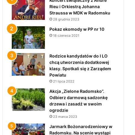
Koncert świąteczny z André
Rieu i Orkiestrą Johanna
Straussa w MDK w Radomsku
28 grudnia 2023
Pokaz ekomody w PP nr 10
18 czerwca 2021
Rodzice kandydatów do I LO
chcą utworzenia dodatkowej
klasy. Spotkali się z Zarządem
Powiatu
21 lipca 2022
Akcja „Zielone Radomsko”.
Odbierz darmową sadzonkę
drzewa i zasadź w swoim
ogrodzie
23 marca 2023
Jarmark Bożonarodzeniowy w
Radomsku. Na scenie wystąpi