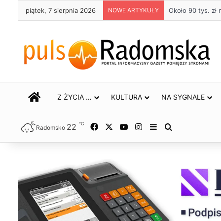
piątek, 7 sierpnia 2026
NOWE ARTYKUŁY
Około 90 tys. z
STRONA GŁÓWNA
Z ŻYCIA …
KULTURA
NA SYGNALE
℃
22
Facebook
X
YouTube
Instagram
Sidebar
Szukaj
Radomsko