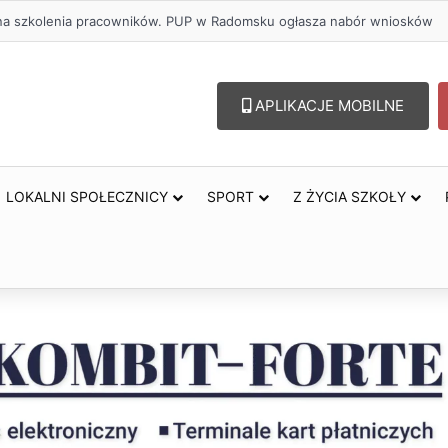
ł na szkolenia pracowników. PUP w Radomsku ogłasza nabór wniosków
APLIKACJE MOBILNE
LOKALNI SPOŁECZNICY
SPORT
Z ŻYCIA SZKOŁY