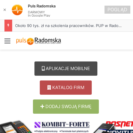
Puls Radomska
POGLĄD
✕
DARMOWY
In Google Play
Około 90 tys. zł na szkolenia pracowników. PUP w Radomsku ogłasza nabór wniosków
Menu
APLIKACJE MOBILNE
KATALOG FIRM
DODAJ SWOJĄ FIRMĘ