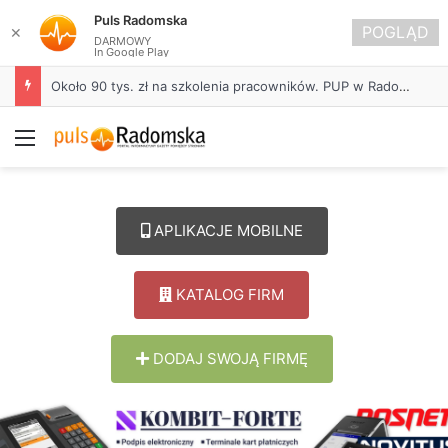
Puls Radomska
POGLĄD
✕
DARMOWY
In Google Play
Około 90 tys. zł na szkolenia pracowników. PUP w Radomsku ogłasza nabór wniosków
Menu
APLIKACJE MOBILNE
KATALOG FIRM
DODAJ SWOJĄ FIRMĘ