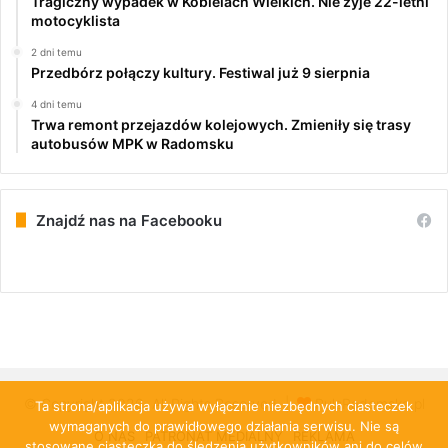
Tragiczny wypadek w Kobielach Wielkich. Nie żyje 22-letni
motocyklista
2 dni temu
Przedbórz połączy kultury. Festiwal już 9 sierpnia
4 dni temu
Trwa remont przejazdów kolejowych. Zmieniły się trasy
autobusów MPK w Radomsku
Znajdź nas na Facebooku
© Copyright 2026, All Rights Reserved |
PulsRadomska.pl
Ta strona/aplikacja używa wyłącznie niezbędnych ciasteczek
wymaganych do prawidłowego działania serwisu. Nie są
O NAS
PATRONAT MEDIALNY
REKLAMA
stosowane ciasteczka do śledzenia użytkowników ani do celów