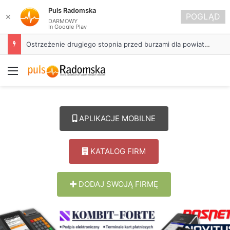
Puls Radomska
POGLĄD
✕
DARMOWY
In Google Play
Ostrzeżenie drugiego stopnia przed burzami dla powiatu radomszczańskiego
Menu
APLIKACJE MOBILNE
KATALOG FIRM
DODAJ SWOJĄ FIRMĘ