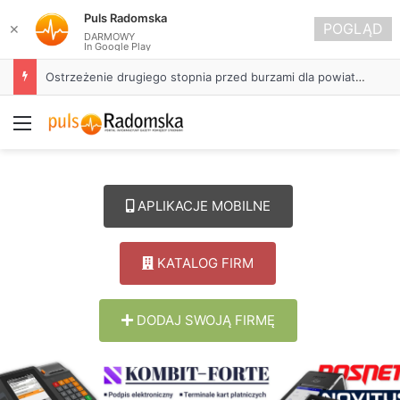
Puls Radomska
POGLĄD
✕
DARMOWY
In Google Play
Ostrzeżenie drugiego stopnia przed burzami dla powiatu radomszczańskiego
Menu
APLIKACJE MOBILNE
KATALOG FIRM
DODAJ SWOJĄ FIRMĘ