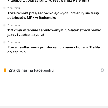
Przedbórz połączy kultury. Festiwal już 9 sierpnia
2 dni temu
Trwa remont przejazdów kolejowych. Zmieniły się trasy
autobusów MPK w Radomsku
2 dni temu
119 km/h w terenie zabudowanym. 37-latek stracił prawo
jazdy i zapłaci 4 tys. zł
2 dni temu
Rowerzystka ranna po zderzeniu z samochodem. Trafiła
do szpitala
Znajdź nas na Facebooku