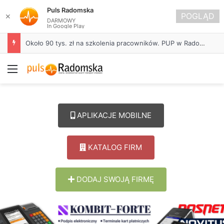
Puls Radomska
POGLĄD
✕
DARMOWY
In Google Play
Około 90 tys. zł na szkolenia pracowników. PUP w Radomsku ogłasza nabór wniosków
Menu
APLIKACJE MOBILNE
KATALOG FIRM
DODAJ SWOJĄ FIRMĘ