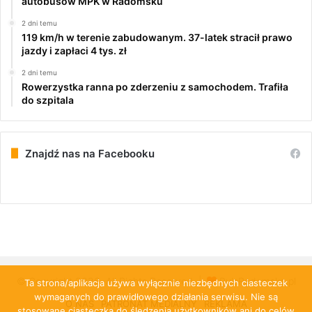
autobusów MPK w Radomsku
2 dni temu
119 km/h w terenie zabudowanym. 37-latek stracił prawo
jazdy i zapłaci 4 tys. zł
2 dni temu
Rowerzystka ranna po zderzeniu z samochodem. Trafiła
do szpitala
Znajdź nas na Facebooku
© Copyright 2026, All Rights Reserved |
PulsRadomska.pl
Ta strona/aplikacja używa wyłącznie niezbędnych ciasteczek
wymaganych do prawidłowego działania serwisu. Nie są
O NAS
PATRONAT MEDIALNY
REKLAMA
stosowane ciasteczka do śledzenia użytkowników ani do celów