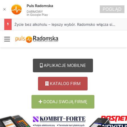
Puls Radomska
POGLĄD
✕
DARMOWY
In Google Play
Życie bez alkoholu – lepszy wybór. Radomsko włącza się w Miesiąc Trzeźwości
Menu
APLIKACJE MOBILNE
KATALOG FIRM
DODAJ SWOJĄ FIRMĘ